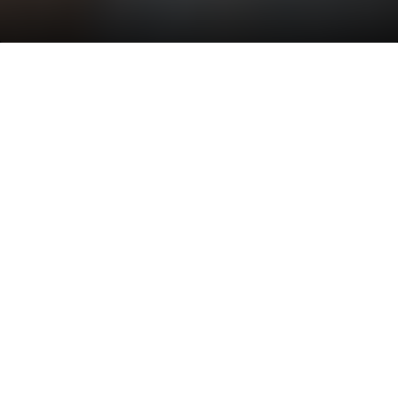
Neden Food Nook Franchise?
Food Nook franchise sistemi ile güçlü, yenilikçi ve kârlı bir iş
modeli sizi bekliyor.
Güçlü Marka Desteği
65 yıllık Yasin Gurme markası tecrübesi ve üretim
gücü.